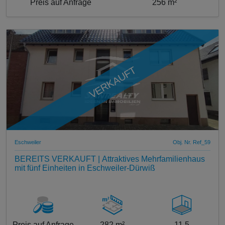
Preis auf Anfrage
256 m²
VERKAUFT
Eschweiler
Obj. Nr. Ref_59
BEREITS VERKAUFT | Attraktives Mehrfamilienhaus
mit fünf Einheiten in Eschweiler-Dürwiß
Preis auf Anfrage
282 m²
11,5