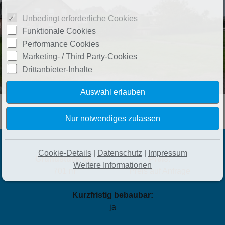
Unbedingt erforderliche Cookies
Funktionale Cookies
Performance Cookies
Marketing- / Third Party-Cookies
Drittanbieter-Inhalte
Cookie-Details
|
Datenschutz
|
Impressum
Grundstück ca.:
Preis:
Weitere Informationen
701 m²
Preis auf Anfrage
Kurzfristig bebaubar:
ja