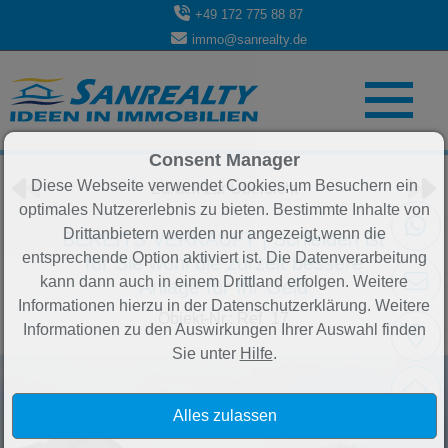
+49 172 775 88 87
immo@sanrealty.de
Objekt 72 von 84
Consent Manager
Diese Webseite verwendet Cookies,um Besuchern ein
Zurück zur Übersicht
optimales Nutzererlebnis zu bieten. Bestimmte Inhalte von
Drittanbietern werden nur angezeigt,wenn die
BEREITS VERKAUFT | Schleiden ist
entsprechende Option aktiviert ist. Die Datenverarbeitung
für Sie wohl die zurzeit bessere
kann dann auch in einem Drittland erfolgen. Weitere
Anlage für Ihr Geld
Informationen hierzu in der Datenschutzerklärung. Weitere
Objekt-Nr.: Ref_17
Informationen zu den Auswirkungen Ihrer Auswahl finden
Sie unter
Hilfe
.