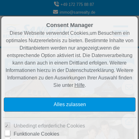
+49 172 775 88 87
immo@sanrealty.de
Consent Manager
Diese Webseite verwendet Cookies,um Besuchern ein
optimales Nutzererlebnis zu bieten. Bestimmte Inhalte von
Sortieren nach
-- bitte wählen --
Drittanbietern werden nur angezeigt,wenn die
entsprechende Option aktiviert ist. Die Datenverarbeitung
kann dann auch in einem Drittland erfolgen. Weitere
SANREALTY | Ansprechendes Generationen- oder Zweifamilienhaus mit tollem Garten und großer Garage am Wald in Eschweiler
Informationen hierzu in der Datenschutzerklärung. Weitere
Informationen zu den Auswirkungen Ihrer Auswahl finden
Sie unter
Hilfe
.
Unbedingt erforderliche Cookies
Funktionale Cookies