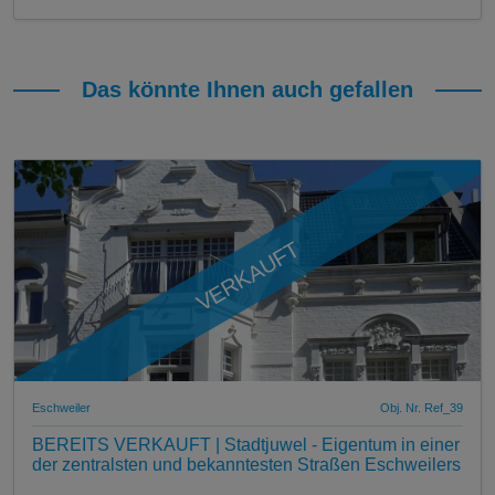
Das könnte Ihnen auch gefallen
VERKAUFT
Eschweiler
Obj. Nr. Ref_39
BEREITS VERKAUFT | Stadtjuwel - Eigentum in einer
der zentralsten und bekanntesten Straßen Eschweilers