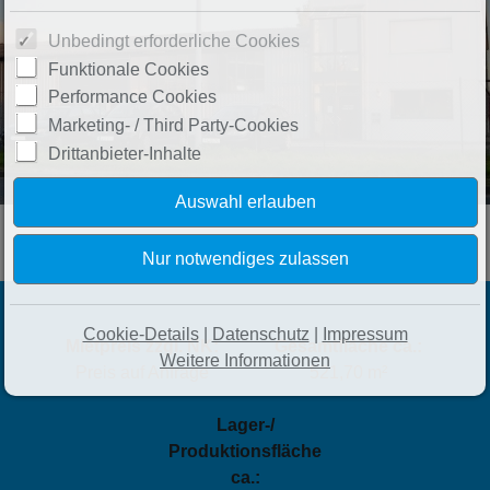
Unbedingt erforderliche Cookies
Funktionale Cookies
Performance Cookies
Marketing- / Third Party-Cookies
Drittanbieter-Inhalte
Cookie-Details
|
Datenschutz
|
Impressum
Mietpreis zzgl. NK:
Gesamtfläche ca.:
Weitere Informationen
Preis auf Anfrage
521,70 m²
Lager-/
Produktionsfläche
ca.: