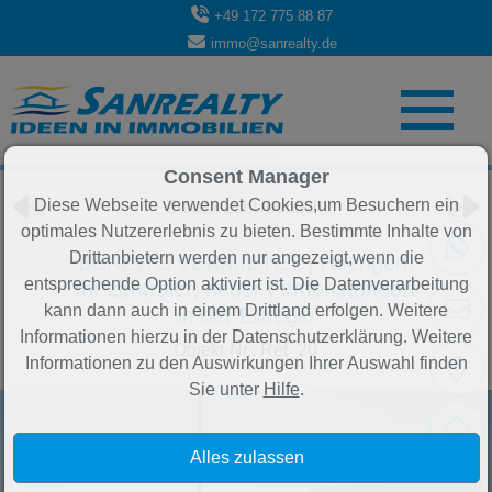
+49 172 775 88 87
immo@sanrealty.de
Objekt 77 von 84
Consent Manager
Diese Webseite verwendet Cookies,um Besuchern ein
Zurück zur Übersicht
optimales Nutzererlebnis zu bieten. Bestimmte Inhalte von
Drittanbietern werden nur angezeigt,wenn die
BEREITS VERMIETET | Hoengen,
entsprechende Option aktiviert ist. Die Datenverarbeitung
Ihr zentraler, neuer Firmenstandort
kann dann auch in einem Drittland erfolgen. Weitere
in der Euregio
Informationen hierzu in der Datenschutzerklärung. Weitere
Objekt-Nr.: Ref_20
Informationen zu den Auswirkungen Ihrer Auswahl finden
Sie unter
Hilfe
.