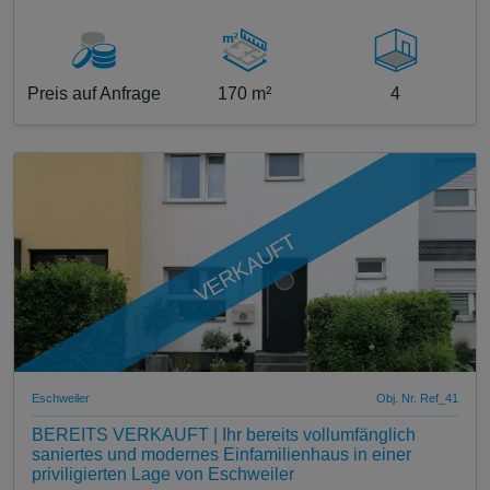
Preis auf Anfrage
170 m²
4
VERKAUFT
Eschweiler
Obj. Nr. Ref_41
BEREITS VERKAUFT | Ihr bereits vollumfänglich
saniertes und modernes Einfamilienhaus in einer
priviligierten Lage von Eschweiler