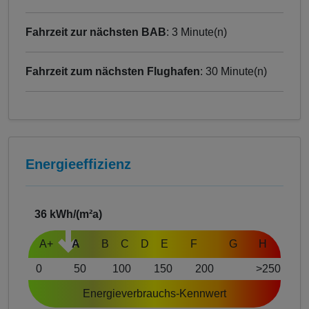
Fahrzeit zur nächsten BAB
: 3 Minute(n)
Fahrzeit zum nächsten Flughafen
: 30 Minute(n)
Energieeffizienz
36
kWh/(m²a)
A+
A
B
C
D
E
F
G
H
0
50
100
150
200
>250
Energieverbrauchs-Kennwert