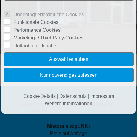
Unbedingt erforderliche Cookies
Funktionale Cookies
Performance Cookies
Marketing- / Third Party-Cookies
Drittanbieter-Inhalte
30439-2171-4-g
Cookie-Details
|
Datenschutz
|
Impressum
Weitere Informationen
Gesamtfläche ca.:
Hauptfläche ca.:
400 m²
390 m²
Mietpreis zzgl. NK:
Preis auf Anfrage