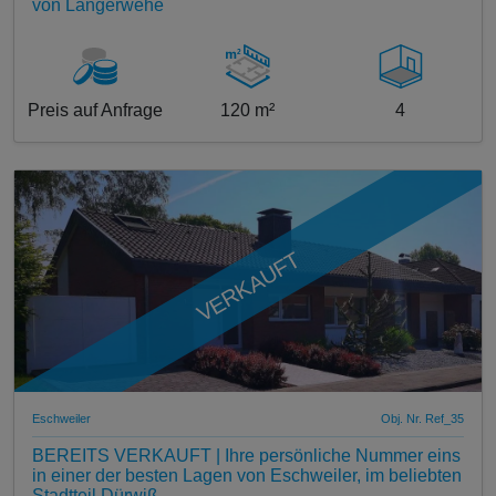
von Langerwehe
Preis auf Anfrage
120 m²
4
VERKAUFT
Eschweiler
Obj. Nr. Ref_35
BEREITS VERKAUFT | Ihre persönliche Nummer eins
in einer der besten Lagen von Eschweiler, im beliebten
Stadtteil Dürwiß