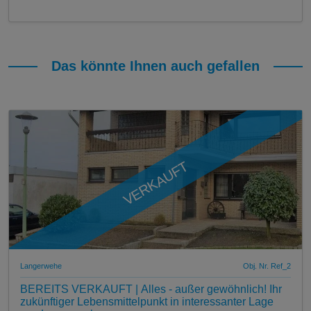
Das könnte Ihnen auch gefallen
VERKAUFT
Langerwehe
Obj. Nr. Ref_2
BEREITS VERKAUFT | Alles - außer gewöhnlich! Ihr
zukünftiger Lebensmittelpunkt in interessanter Lage