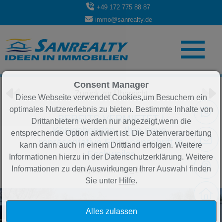
+49 172 775 88 87
immo@sanrealty.de
Objekt 3 von 84
Consent Manager
Zurück zur Übersicht
Diese Webseite verwendet Cookies,um Besuchern ein
optimales Nutzererlebnis zu bieten. Bestimmte Inhalte von
BEREITS VERMIETET |
Drittanbietern werden nur angezeigt,wenn die
Königsbenden - Ihre neue,
entsprechende Option aktiviert ist. Die Datenverarbeitung
repräsentative Firmenanschrift in
kann dann auch in einem Drittland erfolgen. Weitere
Eschweiler
Informationen hierzu in der Datenschutzerklärung. Weitere
Informationen zu den Auswirkungen Ihrer Auswahl finden
Objekt-Nr.: Ref_26
Sie unter
Hilfe
.