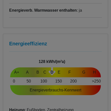
Energieverb. Warmwasser enthalten
: ja
Energieeffizienz
128
kWh/(m²a)
A+
A
B
C
D
E
F
G
H
0
50
100
150
200
>250
Energieverbrauchs-Kennwert
Heizung
: Fußboden, Zentralheizung