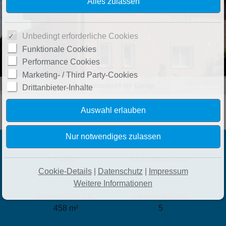
Unbedingt erforderliche Cookies
Funktionale Cookies
Performance Cookies
Marketing- / Third Party-Cookies
die Vorderansicht mit Garage
Drittanbieter-Inhalte
Preis:
Wohnfläche ca.:
Cookie-Details
|
Datenschutz
|
Impressum
Preis auf Anfrage
145 m²
Weitere Informationen
Grundstück ca.:
Zimmeranzahl:
458 m²
5