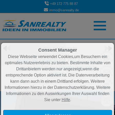
+49 172 775 88 87
immo@sanrealty.de
Objekt 19 von 84
Zurück zur Übersicht
Consent Manager
Diese Webseite verwendet Cookies,um Besuchern ein
BEREITS VERKAUFT | Wohnen Sie
optimales Nutzererlebnis zu bieten. Bestimmte Inhalte von
schon bald in der Wörthsiedlung in
Drittanbietern werden nur angezeigt,wenn die
Düren
entsprechende Option aktiviert ist. Die Datenverarbeitung
kann dann auch in einem Drittland erfolgen. Weitere
Objekt-Nr.: Ref_43
Informationen hierzu in der Datenschutzerklärung. Weitere
Informationen zu den Auswirkungen Ihrer Auswahl finden
Sie unter
Hilfe
.