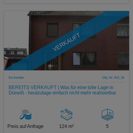
VERKAUFT
Eschweiler
Obj. Nr. Ref_30
BEREITS VERKAUFT | Was für eine tolle Lage in
Dürwiß - heutzutage einfach nicht mehr realisierbar
Preis auf Anfrage
124 m²
5