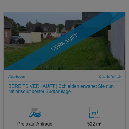
VERKAUFT
Aldenhoven
Obj. Nr. Ref_19
BEREITS VERKAUFT | Schleiden erwartet Sie nun
mit absolut bester Süd(an)lage
Preis auf Anfrage
522 m²