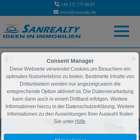
+49 172 775 88 87
immo@sanrealty.de
Objekt 61 von 84
Zurück zur Übersicht
Consent Manager
Diese Webseite verwendet Cookies,um Besuchern ein
BEREITS VERKAUFT | Eine
optimales Nutzererlebnis zu bieten. Bestimmte Inhalte von
grundsolide Immobilie mit Garage in
Drittanbietern werden nur angezeigt,wenn die
gefragter Lage von Eschweiler-
entsprechende Option aktiviert ist. Die Datenverarbeitung
Dürwiß
kann dann auch in einem Drittland erfolgen. Weitere
Informationen hierzu in der Datenschutzerklärung. Weitere
Objekt-Nr.: Ref_67
Informationen zu den Auswirkungen Ihrer Auswahl finden
Sie unter
Hilfe
.