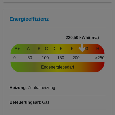
Energieeffizienz
220,50
kWh/(m²a)
A+
A
B
C
D
E
F
G
H
0
50
100
150
200
>250
Endenergiebedarf
Heizung
: Zentralheizung
Befeuerungsart
: Gas