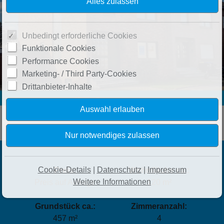
Unbedingt erforderliche Cookies
Funktionale Cookies
Performance Cookies
Marketing- / Third Party-Cookies
Drittanbieter-Inhalte
Cookie-Details
|
Datenschutz
|
Impressum
Preis:
Wohnfläche ca.:
Weitere Informationen
Preis auf Anfrage
120 m²
Grundstück ca.:
Zimmeranzahl:
457 m²
4