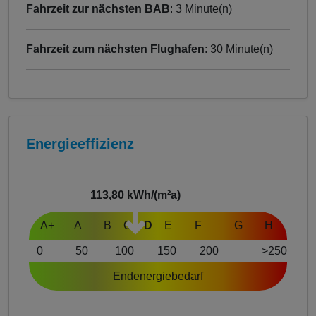
Fahrzeit zur nächsten BAB
: 3 Minute(n)
Fahrzeit zum nächsten Flughafen
: 30 Minute(n)
Energieeffizienz
113,80
kWh/(m²a)
A+
A
B
C
D
E
F
G
H
0
50
100
150
200
>250
Endenergiebedarf