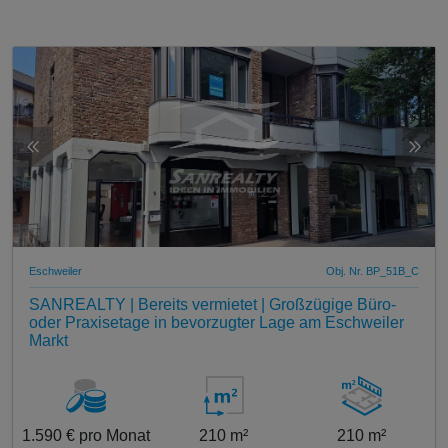
Eschweiler
Obj. Nr. BP_51B_C
SANREALTY | Bereits vermietet | Großzügige Büro-
oder Praxisetage in bevorzugter Lage am Eschweiler
Markt
1.590 € pro Monat
210 m²
210 m²