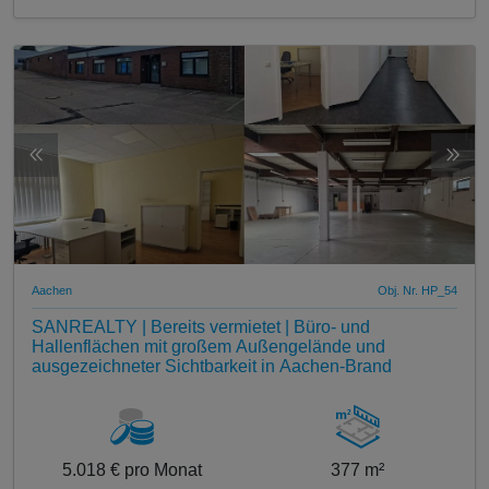
Aachen
Obj. Nr. HP_54
SANREALTY | Bereits vermietet | Büro- und
Hallenflächen mit großem Außengelände und
ausgezeichneter Sichtbarkeit in Aachen-Brand
5.018 € pro Monat
377 m²