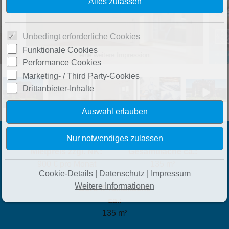
Unbedingt erforderliche Cookies
Funktionale Cookies
SANREALTY | Image Gewerbe
Performance Cookies
Marketing- / Third Party-Cookies
Drittanbieter-Inhalte
Mietpreis zzgl. NK:
Gesamtfläche ca.:
900 € pro Monat
135 m²
Cookie-Details
|
Datenschutz
|
Impressum
Weitere Informationen
Büro-/Praxisfläche
ca.:
135 m²