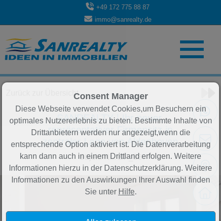
+49 172 775 88 87
immo@sanrealty.de
Objekt 1 von 3
Zurück zur Übersicht
Consent Manager
Diese Webseite verwendet Cookies,um Besuchern ein
SANREALTY | Ihr neuer,
optimales Nutzererlebnis zu bieten. Bestimmte Inhalte von
repräsentativer Firmensitz in
Drittanbietern werden nur angezeigt,wenn die
zentraler Lage von Aldenhoven
entsprechende Option aktiviert ist. Die Datenverarbeitung
kann dann auch in einem Drittland erfolgen. Weitere
Objekt-Nr.: BP_58
Informationen hierzu in der Datenschutzerklärung. Weitere
Informationen zu den Auswirkungen Ihrer Auswahl finden
Sie unter
Hilfe
.