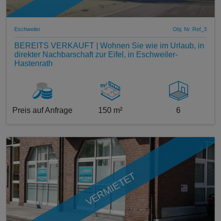
Eschweiler
Obj. Nr. Ref_3
BEREITS VERKAUFT | Wohnen Sie wie im Urlaub, in
direkter Nachbarschaft zur Eifel, in Eschweiler-
Hastenrath
Preis auf Anfrage
150 m²
6
VERMIETET