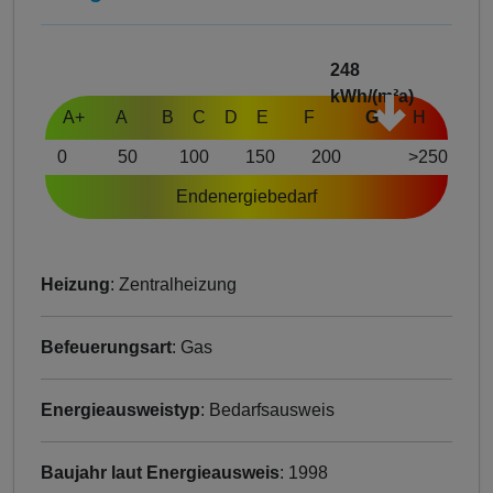
248
kWh/(m²a)
A+
A
B
C
D
E
F
G
H
0
50
100
150
200
>250
Endenergiebedarf
Heizung
: Zentralheizung
Befeuerungsart
: Gas
Energieausweistyp
: Bedarfsausweis
Baujahr laut Energieausweis
: 1998