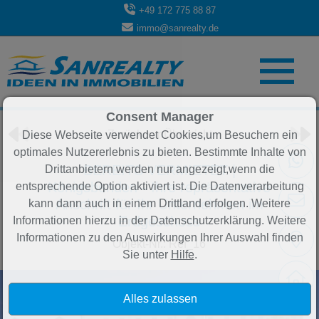
+49 172 775 88 87
immo@sanrealty.de
Objekt 57 von 84
Consent Manager
Zurück zur Übersicht
Diese Webseite verwendet Cookies,um Besuchern ein
optimales Nutzererlebnis zu bieten. Bestimmte Inhalte von
BEREITS VERMIETET |
Drittanbietern werden nur angezeigt,wenn die
Königsbenden - Ihre repräsentative
entsprechende Option aktiviert ist. Die Datenverarbeitung
Anschrift für Ihr Unternehmen im
kann dann auch in einem Drittland erfolgen. Weitere
Erdgeschoss
Informationen hierzu in der Datenschutzerklärung. Weitere
Informationen zu den Auswirkungen Ihrer Auswahl finden
Objekt-Nr.: Ref_16
Sie unter
Hilfe
.