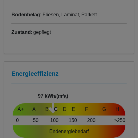
Bodenbelag
: Fliesen, Laminat, Parkett
Zustand
: gepflegt
Energieeffizienz
97
kWh/(m²a)
A+
A
B
C
D
E
F
G
H
0
50
100
150
200
>250
Endenergiebedarf