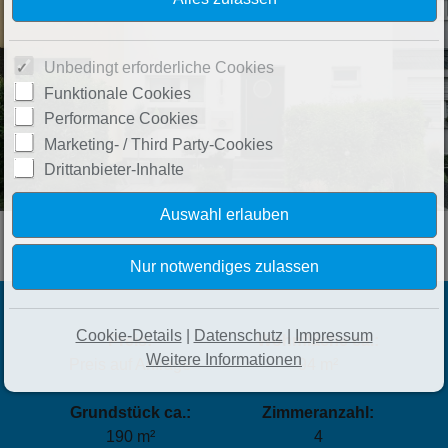
Unbedingt erforderliche Cookies
Funktionale Cookies
Performance Cookies
Marketing- / Third Party-Cookies
Drittanbieter-Inhalte
Cookie-Details
|
Datenschutz
|
Impressum
Preis:
Wohnfläche ca.:
Weitere Informationen
Preis auf Anfrage
94 m²
Grundstück ca.:
Zimmeranzahl:
190 m²
4