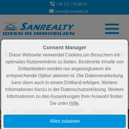
+49 172 775 88 87
immo@sanrealty.de
Objekt 21 von 84
Consent Manager
Zurück zur Übersicht
Diese Webseite verwendet Cookies,um Besuchern ein
optimales Nutzererlebnis zu bieten. Bestimmte Inhalte von
BEREITS VERMIETET | Büro-,
Drittanbietern werden nur angezeigt,wenn die
Einzelhandels- oder Praxisfläche in
entsprechende Option aktiviert ist. Die Datenverarbeitung
bevorzugter Lage am Eschweiler
kann dann auch in einem Drittland erfolgen. Weitere
Markt
Informationen hierzu in der Datenschutzerklärung. Weitere
Informationen zu den Auswirkungen Ihrer Auswahl finden
Objekt-Nr.: Ref_51
Sie unter
Hilfe
.