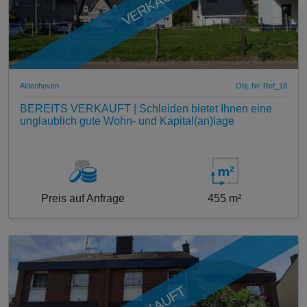
VERKAUFT
Aldenhoven
Obj. Nr. Ref_18
BEREITS VERKAUFT | Schleiden bietet Ihnen eine
unglaublich gute Wohn- und Kapital(an)lage
Preis auf Anfrage
455 m²