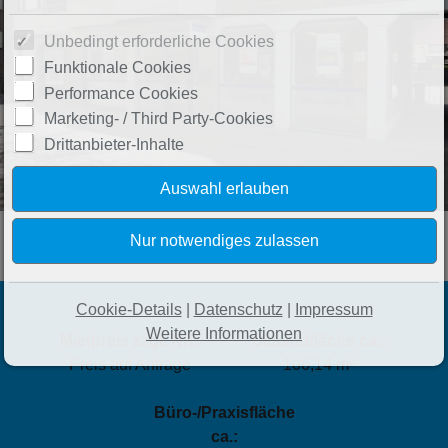
Unbedingt erforderliche Cookies
Funktionale Cookies
Performance Cookies
Marketing- / Third Party-Cookies
Drittanbieter-Inhalte
Cookie-Details
|
Datenschutz
|
Impressum
Weitere Informationen
Mietpreis zzgl. NK:
Gesamtfläche ca.:
Preis auf Anfrage
106,14 m²
Büro-/Praxisfläche
ca.: