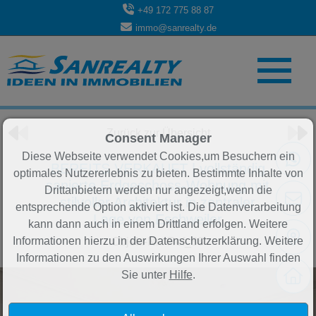
+49 172 775 88 87
immo@sanrealty.de
Objekt 39 von 84
Zurück zur Übersicht
Consent Manager
Diese Webseite verwendet Cookies,um Besuchern ein
BEREITS VERKAUFT | vollständig
optimales Nutzererlebnis zu bieten. Bestimmte Inhalte von
sanierte Erdgeschoss-Wohnung mit
Drittanbietern werden nur angezeigt,wenn die
stilvoller Architektur in zentraler
entsprechende Option aktiviert ist. Die Datenverarbeitung
Lage von Eschweiler
kann dann auch in einem Drittland erfolgen. Weitere
Informationen hierzu in der Datenschutzerklärung. Weitere
Objekt-Nr.: Ref_88
Informationen zu den Auswirkungen Ihrer Auswahl finden
Sie unter
Hilfe
.