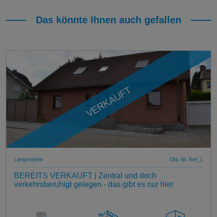
Das könnte Ihnen auch gefallen
VERKAUFT
Langerwehe
Obj. Nr. Ref_1
BEREITS VERKAUFT | Zentral und doch
verkehrsberuhigt gelegen - das gibt es nur hier