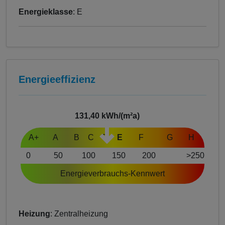
Energieklasse
: E
Energieeffizienz
131,40
kWh/(m²a)
A+
A
B
C
D
E
F
G
H
0
50
100
150
200
>250
Energieverbrauchs-Kennwert
Heizung
: Zentralheizung