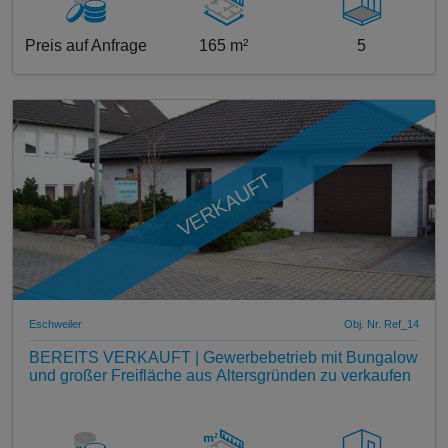
Preis auf Anfrage
165 m²
5
VERKAUFT
Eschweiler
Obj. Nr. Ref_14
BEREITS VERKAUFT | Gewerbebetrieb mit Bungalow
und großer Freifläche aus Altersgründen zu verkaufen