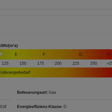
kWh/(m²a)
E
F
G
H
125
150
175
200
225
250
>2
ndenergiebedarf
Befeuerungsart
: Gas
2018
Energieeffizienz-Klasse
: D