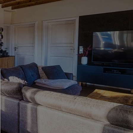
Consent Manager
HILFE
Um fortfahren zu können,müssen Sie eine Cookie-Au
treffen. Nachfolgend erhalten Sie eine Erläuterung 
verschiedenen Optionen und ihrer Bedeutung.
Alles zulassen: