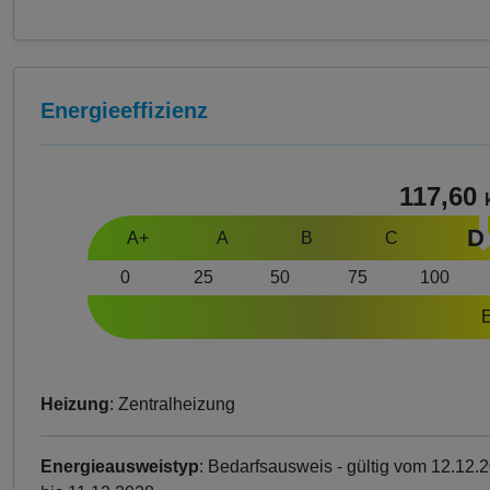
Energieeffizienz
117,60
D
A+
A
B
C
0
25
50
75
100
E
Heizung
: Zentralheizung
Energieausweistyp
: Bedarfsausweis - gültig vom 12.12.