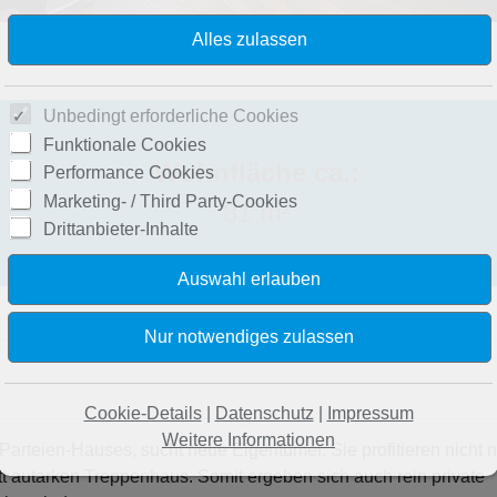
Unbedingt erforderliche Cookies
Funktionale Cookies
Wohnfläche ca.:
Performance Cookies
Marketing- / Third Party-Cookies
81 m²
Drittanbieter-Inhalte
Cookie-Details
|
Datenschutz
|
Impressum
Weitere Informationen
teien-Hauses, sucht neue Eigentümer. Sie profitieren nicht n
 autarken Treppenhaus. Somit ergeben sich auch rein private