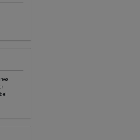
ines
er
bei