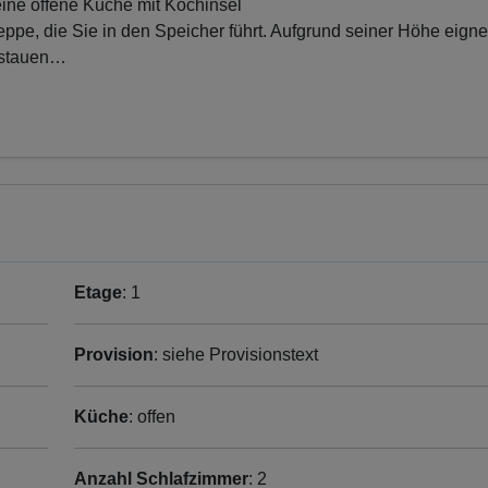
ine offene Küche mit Kochinsel
ppe, die Sie in den Speicher führt. Aufgrund seiner Höhe eignet
rstauen
…
Etage
: 1
Provision
: siehe Provisionstext
Küche
: offen
Anzahl Schlafzimmer
: 2