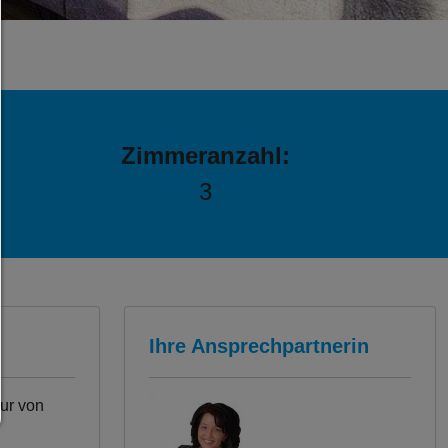
Jedes Cookie wie z.B. Tracking- und Analytische-Co
sowie Drittanbieter-Inhalte.
Auswahl erlauben:
Es werden nur Drittanbieter-Inhalte oder die Cookie-
zugelassen die Sie in den Checkboxen angehakt ha
Zimmeranzahl:
Nur notwendiges zulassen:
3
Es werden nur die technisch notwendigen Cooki
zugelassen und keine Drittanbieter-Inhalte.
Sie können Ihre Cookie-Einstellung jederzeit hier än
Cookie-Details
|
Datenschutz
|
Impressum
Ihre Ansprechpartnerin
zurück
ur von