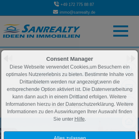
+49 172 775 88 87
immo@sanrealty.de
Objekt 33 von 84
Zurück zur Übersicht
Consent Manager
Diese Webseite verwendet Cookies,um Besuchern ein
BEREITS VERKAUFT |
optimales Nutzererlebnis zu bieten. Bestimmte Inhalte von
Erdgeschoss-Wohnung mit
Drittanbietern werden nur angezeigt,wenn die
optionaler Garage in begehrter Lage
entsprechende Option aktiviert ist. Die Datenverarbeitung
von Würselen
kann dann auch in einem Drittland erfolgen. Weitere
Informationen hierzu in der Datenschutzerklärung. Weitere
Objekt-Nr.: Ref_70
Informationen zu den Auswirkungen Ihrer Auswahl finden
Sie unter
Hilfe
.