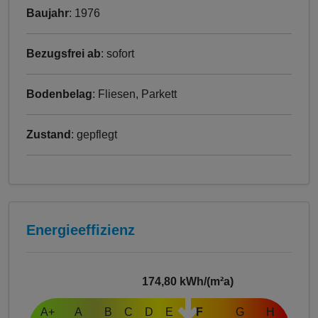
Baujahr
: 1976
Bezugsfrei ab
: sofort
Bodenbelag
: Fliesen, Parkett
Zustand
: gepflegt
Energieeffizienz
174,80
kWh/(m²a)
A+
A
B
C
D
E
F
G
H