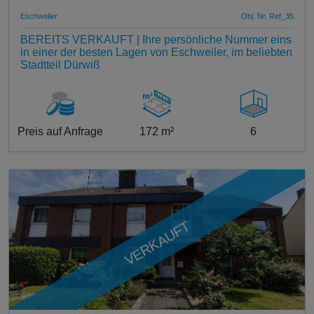
Eschweiler
Obj. Nr. Ref_35
BEREITS VERKAUFT | Ihre persönliche Nummer eins
in einer der besten Lagen von Eschweiler, im beliebten
Stadtteil Dürwiß
Preis auf Anfrage
172 m²
6
VERKAUFT