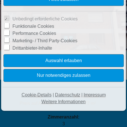
Unbedingt erforderliche Cookies
Funktionale Cookies
Performance Cookies
Marketing- / Third Party-Cookies
Drittanbieter-Inhalte
Startbild
Cookie-Details
|
Datenschutz
|
Impressum
Preis:
Wohnfläche ca.:
Weitere Informationen
Preis auf Anfrage
77 m²
Zimmeranzahl:
3