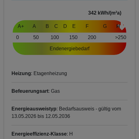
342
kWh/(m²a)
A+
A
B
C
D
E
F
G
H
0
50
100
150
200
>250
Endenergiebedarf
Heizung
: Etagenheizung
Befeuerungsart
: Gas
Energieausweistyp
: Bedarfsausweis - gültig vom
13.05.2026 bis 12.05.2036
Energieeffizienz-Klasse
: H