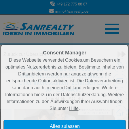
+49 172 775 88 87
immo@sanrealty.de
Objekt 1 von 2
Consent Manager
Zurück zur Übersicht
Diese Webseite verwendet Cookies,um Besuchern ein
optimales Nutzererlebnis zu bieten. Bestimmte Inhalte von
SANREALTY | Bereits reserviert -
Drittanbietern werden nur angezeigt,wenn die
Vollvermietetes Dreiparteienhaus in
entsprechende Option aktiviert ist. Die Datenverarbeitung
einer interessanten, zentralen Lage
kann dann auch in einem Drittland erfolgen. Weitere
von Eschweiler
Informationen hierzu in der Datenschutzerklärung. Weitere
Objekt-Nr.: AO_46
Informationen zu den Auswirkungen Ihrer Auswahl finden
Sie unter
Hilfe
.