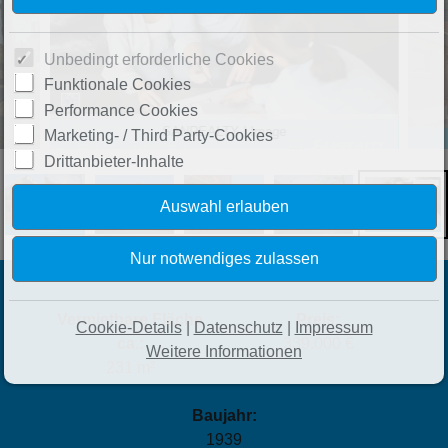
Unbedingt erforderliche Cookies
Funktionale Cookies
Performance Cookies
SANREALTY | Image
Marketing- / Third Party-Cookies
Drittanbieter-Inhalte
Vermietbare Fläche
Preis:
Cookie-Details
|
Datenschutz
|
Impressum
ca.:
339.000 €
Weitere Informationen
231 m²
Baujahr:
1939