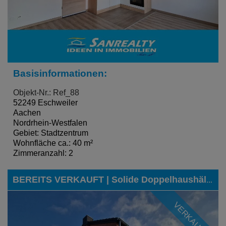
Basisinformationen:
Objekt-Nr.: Ref_88
52249 Eschweiler
Aachen
Nordrhein-Westfalen
Gebiet: Stadtzentrum
Wohnfläche ca.: 40 m²
Zimmeranzahl: 2
BEREITS VERKAUFT | Solide Doppelhaushälfte mit Garten und Garage in beliebter Lage von Eschweiler-Dürwiß
VERKAUFT