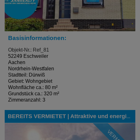
Basisinformationen:
Objekt-Nr.: Ref_81
52249 Eschweiler
Aachen
Nordrhein-Westfalen
Stadtteil: Dürwiß
Gebiet: Wohngebiet
Wohnfläche ca.: 80 m²
Grundstück ca.: 320 m²
Zimmeranzahl: 3
BEREITS VERMIETET | Attraktive und energieeffiziente Erdgeschoss-Wohnung im Neubauquartier "Neue Höfe" in Eschweiler-Dürwiß