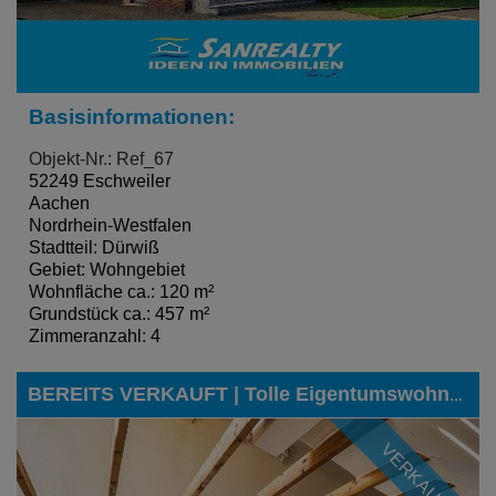
Basisinformationen:
Objekt-Nr.: Ref_67
52249 Eschweiler
Aachen
Nordrhein-Westfalen
Stadtteil: Dürwiß
Gebiet: Wohngebiet
Wohnfläche ca.: 120 m²
Grundstück ca.: 457 m²
Zimmeranzahl: 4
BEREITS VERKAUFT | Tolle Eigentumswohnung mit Hauscharakter in einer der besten Lagen von Eschweiler-Dürwiß
VERKAUFT