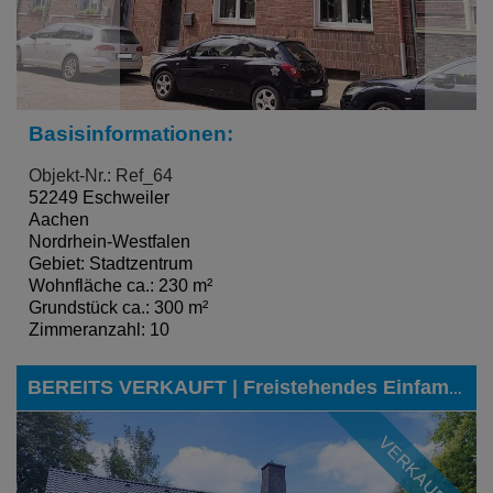
Basisinformationen:
Objekt-Nr.: Ref_64
52249 Eschweiler
Aachen
Nordrhein-Westfalen
Gebiet: Stadtzentrum
Wohnfläche ca.: 230 m²
Grundstück ca.: 300 m²
Zimmeranzahl: 10
BEREITS VERKAUFT | Freistehendes Einfamilienhaus mit Doppelgarage und weiteren Vorzügen in einer der besten Lagen von Eschweiler-Dürwiß
VERKAUFT