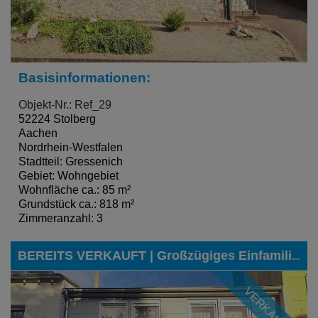
Basisinformationen:
Objekt-Nr.: Ref_29
52224 Stolberg
Aachen
Nordrhein-Westfalen
Stadtteil: Gressenich
Gebiet: Wohngebiet
Wohnfläche ca.: 85 m²
Grundstück ca.: 818 m²
Zimmeranzahl: 3
BEREITS VERKAUFT | Großzügiges Einfamilienhaus, ideal für ein Leben mit mehreren Generationen unter einem Dach, in gefragter Lage von Stolberg
VERKAUFT