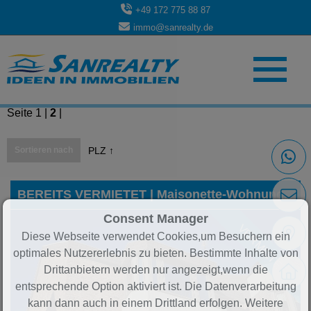
+49 172 775 88 87
immo@sanrealty.de
Einträge 51 bis 84 von 84
Seite
1
|
2
|
Sortieren nach
PLZ ↑
BEREITS VERMIETET | Maisonette-Wohnung in zentraler und dennoch ruhiger Lage von Eschweiler
Consent Manager
VERMIETET
Diese Webseite verwendet Cookies,um Besuchern ein
optimales Nutzererlebnis zu bieten. Bestimmte Inhalte von
Drittanbietern werden nur angezeigt,wenn die
entsprechende Option aktiviert ist. Die Datenverarbeitung
kann dann auch in einem Drittland erfolgen. Weitere