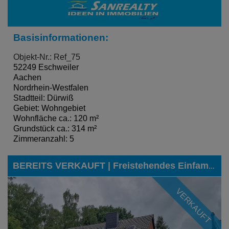
Basisinformationen:
Objekt-Nr.: Ref_75
52249 Eschweiler
Aachen
Nordrhein-Westfalen
Stadtteil: Dürwiß
Gebiet: Wohngebiet
Wohnfläche ca.: 120 m²
Grundstück ca.: 314 m²
Zimmeranzahl: 5
BEREITS VERKAUFT | Freistehendes Einfamilienhaus am Ende einer Sackgasse, angrenzend an ein Waldstück, in Eschweiler-Pumpe-Stich
VERKAUFT