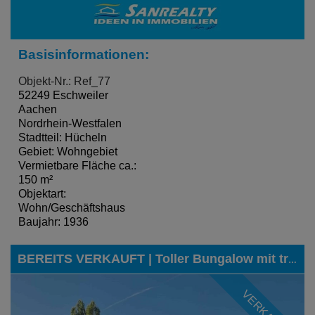
Basisinformationen:
Objekt-Nr.: Ref_77
52249 Eschweiler
Aachen
Nordrhein-Westfalen
Stadtteil: Hücheln
Gebiet: Wohngebiet
Vermietbare Fläche ca.:
150 m²
Objektart:
Wohn/Geschäftshaus
Baujahr: 1936
BEREITS VERKAUFT | Toller Bungalow mit traumhaftem Grundstück in Eschweiler-Dürwiß
VERKAUFT