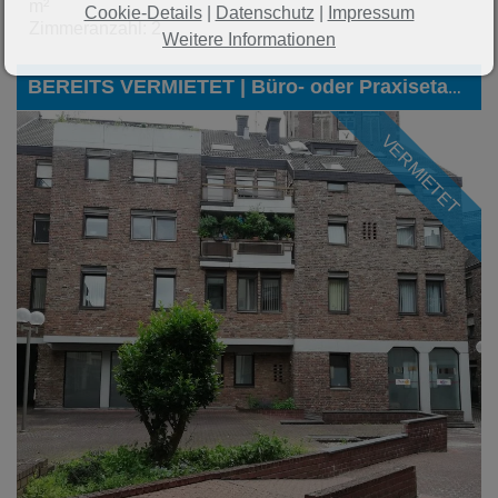
m²
Cookie-Details
|
Datenschutz
|
Impressum
Zimmeranzahl: 2
Weitere Informationen
BEREITS VERMIETET | Büro- oder Praxisetage in bevorzugter Lage am Eschweiler Markt
VERMIETET