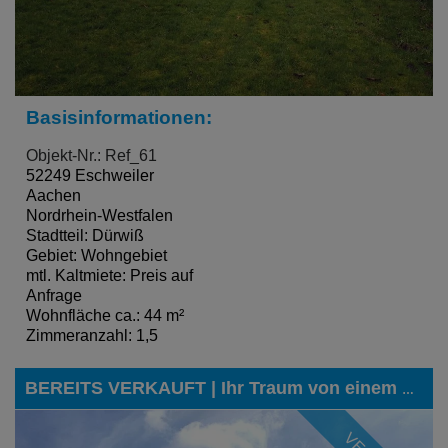
Basisinformationen:
Objekt-Nr.: Ref_61
52249 Eschweiler
Aachen
Nordrhein-Westfalen
Stadtteil: Dürwiß
Gebiet: Wohngebiet
mtl. Kaltmiete: Preis auf
Anfrage
Wohnfläche ca.: 44 m²
Zimmeranzahl: 1,5
BEREITS VERKAUFT | Ihr Traum von einem eigenen Haus in einer zentralen Lage von Eschweiler kann nun Wirklichkeit werden