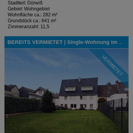
Stadtteil: Dürwiß
Gebiet: Wohngebiet
Wohnfläche ca.: 282 m²
Grundstück ca.: 641 m²
Zimmeranzahl: 11,5
BEREITS VERMIETET | Single-Wohnung im Erdgeschoss, in begehrter Lage von Eschweiler-Dürwiß
VERMIETET