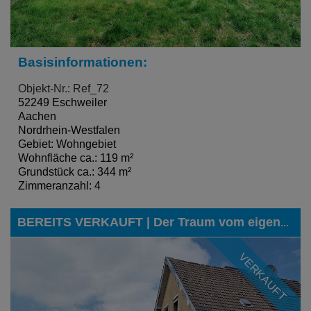
Basisinformationen:
Objekt-Nr.: Ref_72
52249 Eschweiler
Aachen
Nordrhein-Westfalen
Gebiet: Wohngebiet
Wohnfläche ca.: 119 m²
Grundstück ca.: 344 m²
Zimmeranzahl: 4
BEREITS VERKAUFT | Der Traum vom eigenen Haus mit Garten und Garage, auch für den kleinen Geldbeutel, kann hier Wirklichkeit werden
VERKAUFT