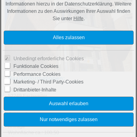
Informationen hierzu in der Datenschutzerklärung. Weitere
Informationen zu den Auswirkungen Ihrer Auswahl finden
Sie unter
Hilfe
.
Unbedingt erforderliche Cookies
Funktionale Cookies
Performance Cookies
Basisinformationen:
Marketing- / Third Party-Cookies
Objekt-Nr.: Ref_57
Drittanbieter-Inhalte
52249 Eschweiler
Aachen
Nordrhein-Westfalen
Gebiet: Stadtzentrum
mtl. Kaltmiete: Preis auf
Anfrage
Wohnfläche ca.: 100,50