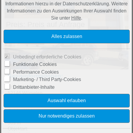
Informationen hierzu in der Datenschutzerklärung. Weitere
Informationen zu den Auswirkungen Ihrer Auswahl finden
Sie unter
Hilfe
.
Preis: Preis auf Anfrage
Unbedingt erforderliche Cookies
Funktionale Cookies
Performance Cookies
Basisinformationen:
Marketing- / Third Party-Cookies
Objekt-Nr.: Ref_55
Drittanbieter-Inhalte
52146 Würselen
Aachen
Nordrhein-Westfalen
Gebiet: Wohngebiet
Vermietbare Fläche ca.:
309 m²
Objektart: