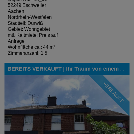
52249 Eschweiler
Aachen
Nordrhein-Westfalen
Stadtteil: Dürwiß
Gebiet: Wohngebiet
mtl. Kaltmiete: Preis auf
Anfrage
Wohnfläche ca.: 44 m²
Zimmeranzahl: 1,5
BEREITS VERKAUFT | Ihr Traum von einem eigenen Haus in einer zentralen Lage von Eschweiler kann nun Wirklichkeit werden
VERKAUFT