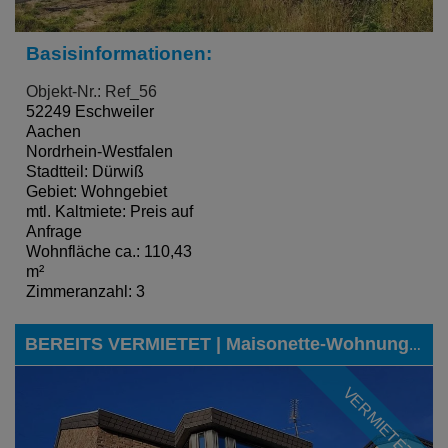
Basisinformationen:
Objekt-Nr.: Ref_56
52249 Eschweiler
Aachen
Nordrhein-Westfalen
Stadtteil: Dürwiß
Gebiet: Wohngebiet
mtl. Kaltmiete: Preis auf
Anfrage
Wohnfläche ca.: 110,43
m²
Zimmeranzahl: 3
BEREITS VERMIETET | Maisonette-Wohnung in zentraler und dennoch ruhiger Lage von Eschweiler
VERMIETET