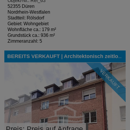
Objekt-Nr.: Ref_63
52355 Düren
Nordrhein-Westfalen
Stadtteil: Rölsdorf
Gebiet: Wohngebiet
Wohnfläche ca.: 179 m²
Grundstück ca.: 936 m²
Zimmeranzahl: 5
BEREITS VERKAUFT | Architektonisch zeitloses Dreifamilienhaus in zentraler Lage von Eschweiler
VERKAUFT
Preis: Preis auf Anfrage