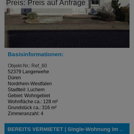
Preis: Preis auf Anfrage
Basisinformationen:
Objekt-Nr.: Ref_60
52379 Langerwehe
Düren
Nordrhein-Westfalen
Stadtteil: Luchem
Gebiet: Wohngebiet
Wohnfläche ca.: 128 m²
Grundstück ca.: 316 m²
Zimmeranzahl: 4
BEREITS VERMIETET | Single-Wohnung im Erdgeschoss, in begehrter Lage von Eschweiler-Dürwiß