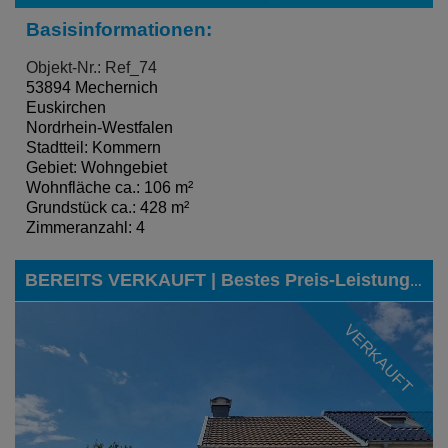
Basisinformationen:
Objekt-Nr.: Ref_74
53894 Mechernich
Euskirchen
Nordrhein-Westfalen
Stadtteil: Kommern
Gebiet: Wohngebiet
Wohnfläche ca.: 106 m²
Grundstück ca.: 428 m²
Zimmeranzahl: 4
BEREITS VERKAUFT | Bestes Preis-Leistungs-Verhältnis in Dürwiß gesucht? Eine wirklich tolle Alternative zu einem kostspieligen Neubauprojekt!
VERKAUFT