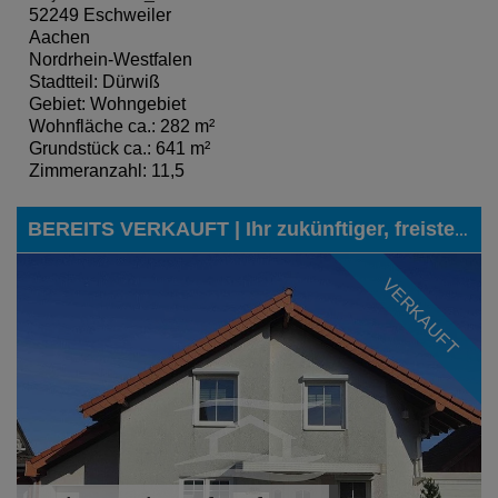
52249 Eschweiler
Aachen
Nordrhein-Westfalen
Stadtteil: Dürwiß
Gebiet: Wohngebiet
Wohnfläche ca.: 282 m²
Grundstück ca.: 641 m²
Zimmeranzahl: 11,5
BEREITS VERKAUFT | Ihr zukünftiger, freistehender Wohntraum, mit gleich zwei Garagen, in Langerwehe-Luchem
VERKAUFT