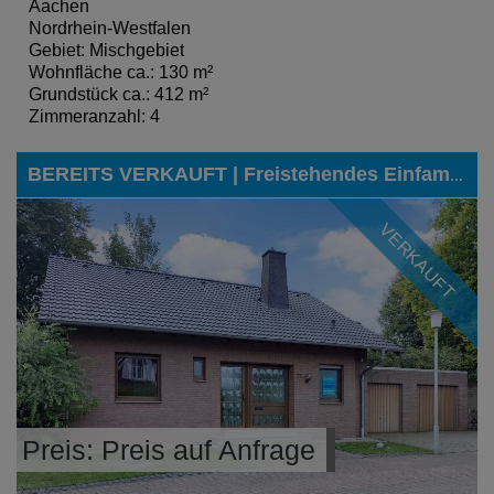
Aachen
Nordrhein-Westfalen
Gebiet: Mischgebiet
Wohnfläche ca.: 130 m²
Grundstück ca.: 412 m²
Zimmeranzahl: 4
BEREITS VERKAUFT | Freistehendes Einfamilienhaus mit Doppelgarage und weiteren Vorzügen in einer der besten Lagen von Eschweiler-Dürwiß
VERKAUFT
Preis: Preis auf Anfrage