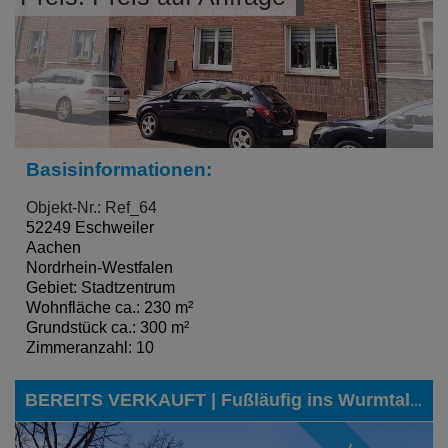
Basisinformationen:
Objekt-Nr.: Ref_64
52249 Eschweiler
Aachen
Nordrhein-Westfalen
Gebiet: Stadtzentrum
Wohnfläche ca.: 230 m²
Grundstück ca.: 300 m²
Zimmeranzahl: 10
BEREITS VERKAUFT | Fußläufig ins Wurmtal? - Ihr neuer Lebensmittelpunkt an der Aachener Straße in Würselen!