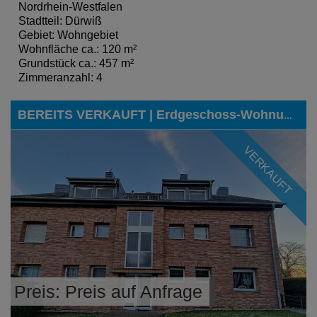
Nordrhein-Westfalen
Stadtteil: Dürwiß
Gebiet: Wohngebiet
Wohnfläche ca.: 120 m²
Grundstück ca.: 457 m²
Zimmeranzahl: 4
BEREITS VERKAUFT | Erdgeschoss-Wohnung mit Garage in zentraler Lage von Stolberg-Breinigerberg
VERKAUFT
Preis: Preis auf Anfrage