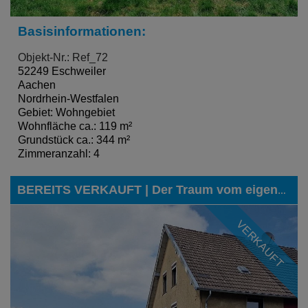
Basisinformationen:
Objekt-Nr.: Ref_72
52249 Eschweiler
Aachen
Nordrhein-Westfalen
Gebiet: Wohngebiet
Wohnfläche ca.: 119 m²
Grundstück ca.: 344 m²
Zimmeranzahl: 4
BEREITS VERKAUFT | Der Traum vom eigenen Haus mit Garten und Garage, auch für den kleinen Geldbeutel, kann hier Wirklichkeit werden
VERKAUFT