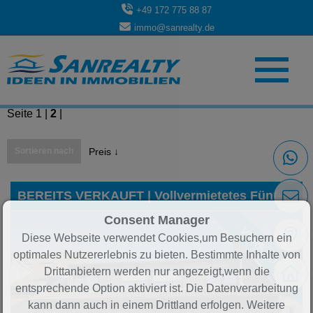
+49 172 775 88 87
immo@sanrealty.de
Einträge 51 bis 84 von 84
Seite
1
|
2
|
Sortieren nach
Preis ↓
BEREITS VERKAUFT | Vollvermietetes Fünf-Parteienhaus in verkehrsberuhigter und zentraler Lage von Würselen
Consent Manager
VERKAUFT
Diese Webseite verwendet Cookies,um Besuchern ein
optimales Nutzererlebnis zu bieten. Bestimmte Inhalte von
Drittanbietern werden nur angezeigt,wenn die
entsprechende Option aktiviert ist. Die Datenverarbeitung
kann dann auch in einem Drittland erfolgen. Weitere