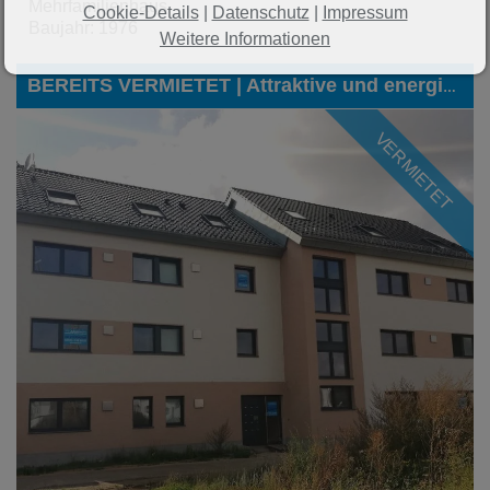
Mehrfamilienhaus
Cookie-Details
|
Datenschutz
|
Impressum
Baujahr: 1976
Weitere Informationen
BEREITS VERMIETET | Attraktive und energieeffiziente Dachgeschoss-Wohnung in Eschweiler-Dürwiß
VERMIETET