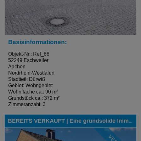
Basisinformationen:
Objekt-Nr.: Ref_66
52249 Eschweiler
Aachen
Nordrhein-Westfalen
Stadtteil: Dürwiß
Gebiet: Wohngebiet
Wohnfläche ca.: 90 m²
Grundstück ca.: 372 m²
Zimmeranzahl: 3
BEREITS VERKAUFT | Eine grundsolide Immobilie mit Garage in gefragter Lage von Eschweiler-Dürwiß