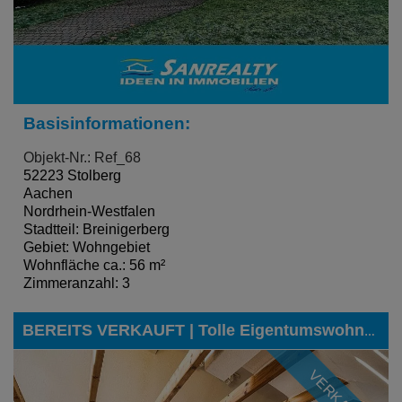
Basisinformationen:
Objekt-Nr.: Ref_68
52223 Stolberg
Aachen
Nordrhein-Westfalen
Stadtteil: Breinigerberg
Gebiet: Wohngebiet
Wohnfläche ca.: 56 m²
Zimmeranzahl: 3
BEREITS VERKAUFT | Tolle Eigentumswohnung mit Hauscharakter in einer der besten Lagen von Eschweiler-Dürwiß
VERKAUFT