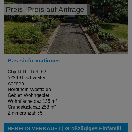
Preis: Preis auf Anfrage
Basisinformationen:
Objekt-Nr.: Ref_62
52249 Eschweiler
Aachen
Nordrhein-Westfalen
Gebiet: Wohngebiet
Wohnfläche ca.: 135 m²
Grundstück ca.: 253 m²
Zimmeranzahl: 5
BEREITS VERKAUFT | Großzügiges Einfamilienhaus in gefragter Lage von Düren-Rölsdorf